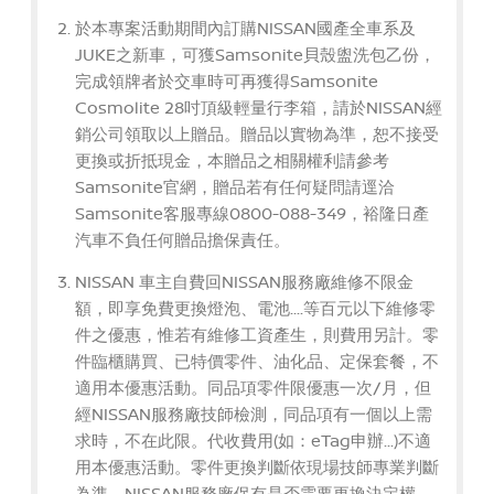
於本專案活動期間內訂購NISSAN國產全車系及
JUKE之新車，可獲Samsonite貝殼盥洗包乙份，
完成領牌者於交車時可再獲得Samsonite
Cosmolite 28吋頂級輕量行李箱，請於NISSAN經
銷公司領取以上贈品。贈品以實物為準，恕不接受
更換或折抵現金，本贈品之相關權利請參考
Samsonite官網，贈品若有任何疑問請逕洽
Samsonite客服專線0800-088-349，裕隆日產
汽車不負任何贈品擔保責任。
NISSAN 車主自費回NISSAN服務廠維修不限金
額，即享免費更換燈泡、電池....等百元以下維修零
件之優惠，惟若有維修工資產生，則費用另計。零
件臨櫃購買、已特價零件、油化品、定保套餐，不
適用本優惠活動。同品項零件限優惠一次/月，但
經NISSAN服務廠技師檢測，同品項有一個以上需
求時，不在此限。代收費用(如：eTag申辦...)不適
用本優惠活動。零件更換判斷依現場技師專業判斷
為準，NISSAN服務廠保有是否需要更換決定權。